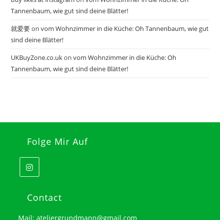
Tannenbaum, wie gut sind deine Blätter!
就爱要
on
vom Wohnzimmer in die Küche: Oh Tannenbaum, wie gut
sind deine Blätter!
UKBuyZone.co.uk
on
vom Wohnzimmer in die Küche: Oh
Tannenbaum, wie gut sind deine Blätter!
Folge Mir Auf
Opens
in
Contact
a
Mail:
ateliergrundmann@gmail.com
new